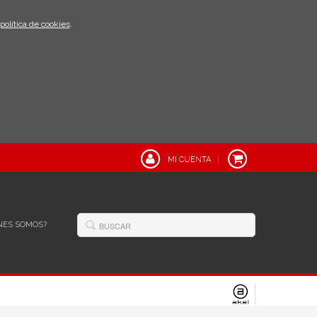
política de cookies
.
MI CUENTA
NES SOMOS?