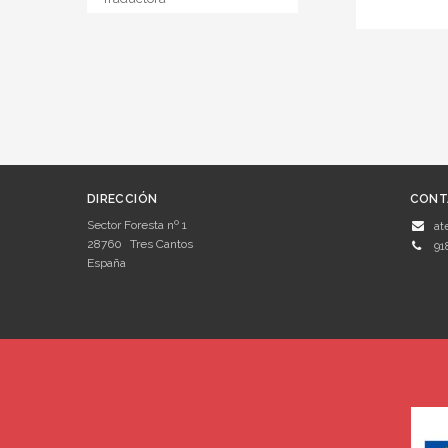
DIRECCIÓN
CONT
Sector Foresta nº 1
at
28760
Tres Cantos
91
España