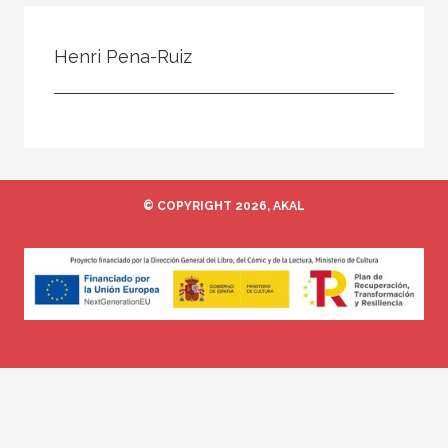
Todos
Colaborador
Henri Pena-Ruiz
Compilador
Compiladora
Coordinador
Editor
© COPYRIGHT 2026, AKAL
Editora
Escritor
Escritora
Ilustrador
Prologuista
Traductor
Traductora