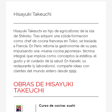
Todos
Colaborador
Hisayuki Takeuchi
Compilador
Compiladora
Hisayuki Takeuchi es hijo de agricultores de la isla
Coordinador
de Shikoku. Tras adquirir una sólida formación
como chef de cocina francesa en Tokio, se traslada
Editor
a Francia. En París retoma la gastronomía de su país,
impulsando una «nueva cocina japonesa», técnica
Editora
integral que implica como conceptos la estética, el
Escritor
gusto y el cuidado de la salud. En Kaiseki, su
restaurante (y laboratorio), comparte ideas con
Escritora
clientes del mundo entero desde 1999.
Ilustrador
OBRAS DE HISAYUKI
Prologuista
TAKEUCHI
Traductor
Traductora
Curso de cocina: sushi