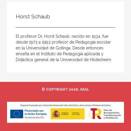
Todos
Colaborador
Horst Schaub
Compilador
Compiladora
El profesor Dr. Horst Schaub, nacido en 1934, fue
Coordinador
desde 1973 a 1993 profesor de Pedagogía escolar
en la Universidad de Gotinga. Desde entonces
Editor
enseña en el Instituto de Pedagogía aplicada y
Didáctica general de la Universidad de Hildesheim.
Editora
Escritor
Escritora
© COPYRIGHT 2026, AKAL
Ilustrador
Prologuista
Traductor
Traductora