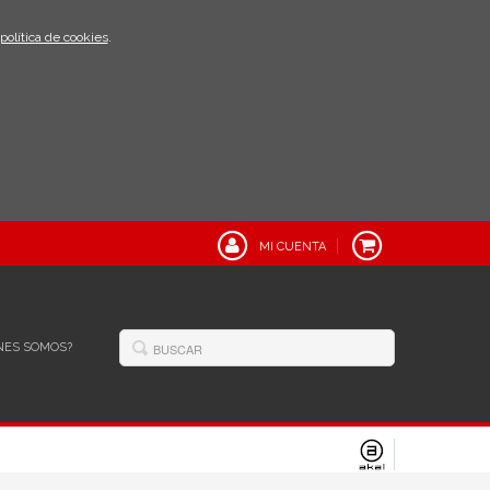
política de cookies
.
MI CUENTA
NES SOMOS?