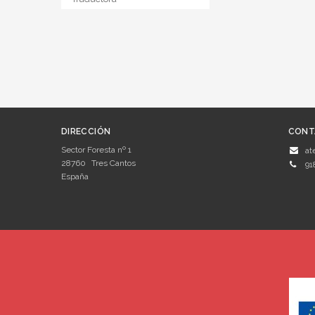
DIRECCIÓN
CONT
Sector Foresta nº 1
at
28760
Tres Cantos
91
España