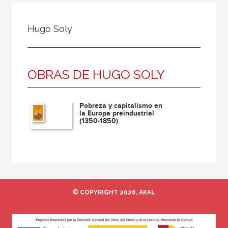
Todos
Colaborador
Hugo Soly
Compilador
Compiladora
OBRAS DE HUGO SOLY
Coordinador
Editor
Pobreza y capitalismo en
Editora
la Europa preindustrial
(1350-1850)
Escritor
Escritora
Ilustrador
Prologuista
© COPYRIGHT 2026, AKAL
Traductor
Traductora