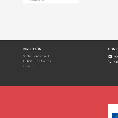
DIRECCIÓN
CONT
Sector Foresta nº 1
at
28760
Tres Cantos
91
España