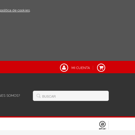
política de cookies
.
MI CUENTA
NES SOMOS?