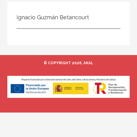
Todos
Colaborador
Ignacio Guzmán Betancourt
Compilador
Compiladora
Coordinador
Editor
© COPYRIGHT 2026, AKAL
Editora
Escritor
Escritora
Ilustrador
Prologuista
Traductor
Traductora