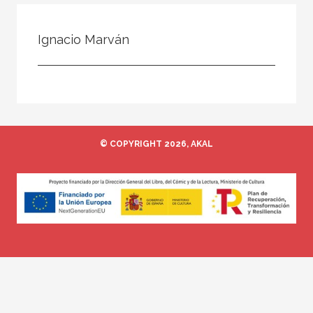
Todos
Colaborador
Ignacio Marván
Compilador
Compiladora
Coordinador
Editor
© COPYRIGHT 2026, AKAL
Editora
Escritor
Escritora
Ilustrador
Prologuista
Traductor
Traductora