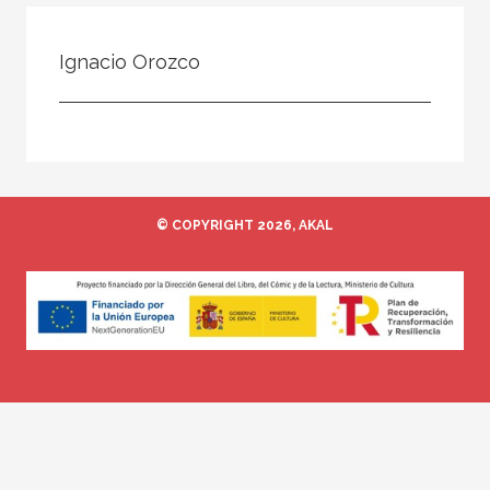
Todos
Colaborador
Ignacio Orozco
Compilador
Compiladora
Coordinador
Editor
© COPYRIGHT 2026, AKAL
Editora
Escritor
Escritora
Ilustrador
Prologuista
Traductor
Traductora