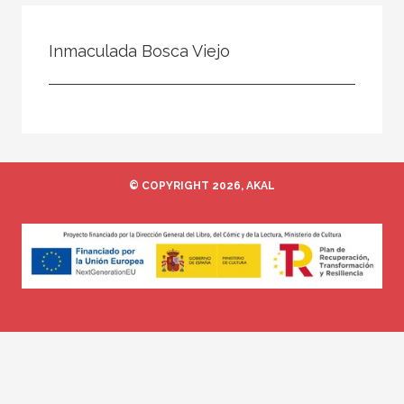
Todos
Colaborador
Inmaculada Bosca Viejo
Compilador
Compiladora
Coordinador
Editor
© COPYRIGHT 2026, AKAL
Editora
Escritor
Escritora
Ilustrador
Prologuista
Traductor
Traductora