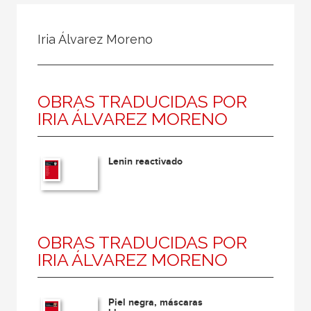
Todos
Colaborador
Iria Álvarez Moreno
Compilador
Compiladora
OBRAS TRADUCIDAS POR
Coordinador
IRIA ÁLVAREZ MORENO
Editor
Editora
Lenin reactivado
Escritor
Escritora
Ilustrador
OBRAS TRADUCIDAS POR
Prologuista
IRIA ÁLVAREZ MORENO
Traductor
Traductora
Piel negra, máscaras