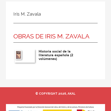
Todos
Colaborador
Iris M. Zavala
Compilador
Compiladora
OBRAS DE IRIS M. ZAVALA
Coordinador
Editor
Historia social de la
Editora
literatura española (2
volúmenes)
Escritor
Escritora
Ilustrador
Prologuista
© COPYRIGHT 2026, AKAL
Traductor
Traductora