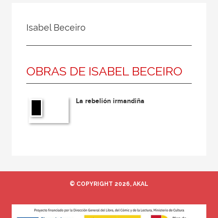
Todos
Colaborador
Isabel Beceiro
Compilador
Compiladora
OBRAS DE ISABEL BECEIRO
Coordinador
Editor
La rebelión irmandiña
Editora
Escritor
Escritora
Ilustrador
Prologuista
© COPYRIGHT 2026, AKAL
Traductor
Traductora