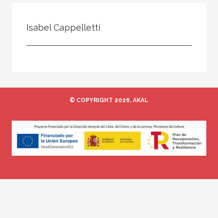
Todos
Colaborador
Isabel Cappelletti
Compilador
Compiladora
Coordinador
Editor
© COPYRIGHT 2026, AKAL
Editora
Escritor
Escritora
Ilustrador
Prologuista
Traductor
Traductora