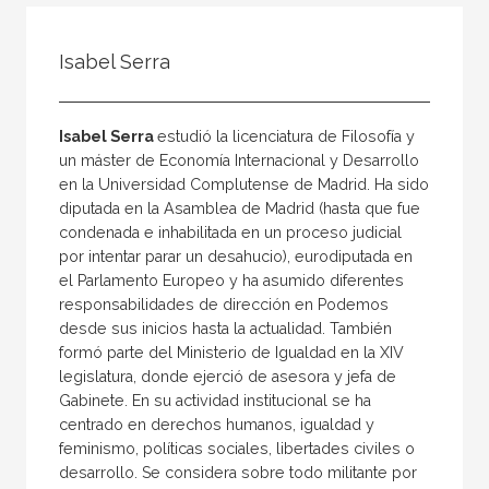
Todos
Colaborador
​Isabel ​Serra
Compilador
Compiladora
Isabel Serra
estudió la licenciatura de Filo­sofía y
Coordinador
un máster de Economía Internacional y Desarrollo
en la Universidad Complutense de Madrid. Ha sido
Editor
diputada en la Asam­blea de Madrid (hasta que fue
Editora
condenada e inhabilitada en un proceso judicial
por in­tentar parar un desahucio), eurodiputada en
Escritor
el Parlamento Europeo y ha asumido dife­rentes
Escritora
responsabilidades de dirección en Podemos
desde sus inicios hasta la actua­lidad. También
Ilustrador
formó parte del Ministerio de Igualdad en la XIV
legislatura, donde ejer­ció de asesora y jefa de
Prologuista
Gabinete. En su actividad institucional se ha
Traductor
centrado en de­rechos humanos, igualdad y
feminismo, po­líticas sociales, libertades civiles o
Traductora
desarro­llo. Se considera sobre todo militante por