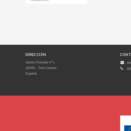
DIRECCIÓN
CONT
Sector Foresta nº 1
at
28760
Tres Cantos
91
España