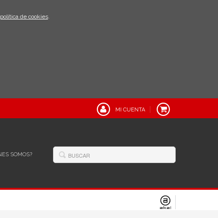
política de cookies
.
MI CUENTA
NES SOMOS?