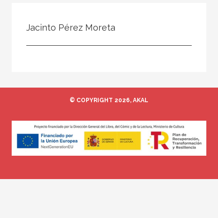
Todos
Colaborador
Jacinto Pérez Moreta
Compilador
Compiladora
Coordinador
Editor
© COPYRIGHT 2026, AKAL
Editora
Escritor
Escritora
Ilustrador
Prologuista
Traductor
Traductora