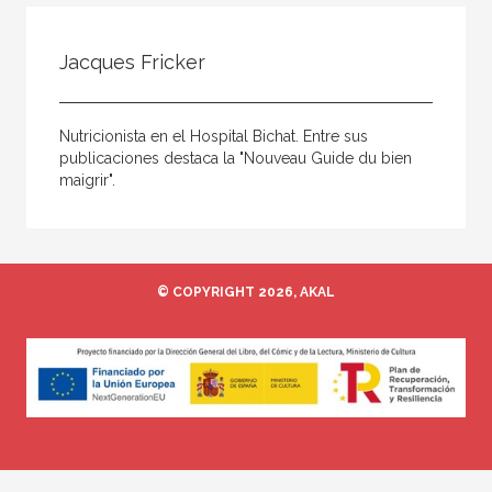
Todos
Colaborador
Jacques Fricker
Compilador
Compiladora
Nutricionista en el Hospital Bichat. Entre sus
Coordinador
publicaciones destaca la "Nouveau Guide du bien
maigrir".
Editor
Editora
Escritor
© COPYRIGHT 2026, AKAL
Escritora
Ilustrador
Prologuista
Traductor
Traductora