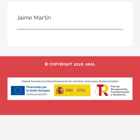
Todos
Colaborador
Jaime Martín
Compilador
Compiladora
Coordinador
Editor
© COPYRIGHT 2026, AKAL
Editora
Escritor
Escritora
Ilustrador
Prologuista
Traductor
Traductora