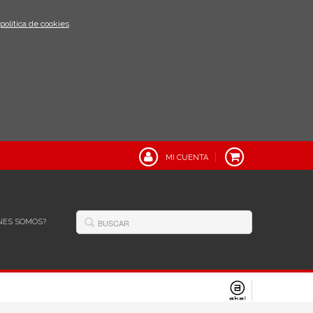
política de cookies
.
MI CUENTA
NES SOMOS?