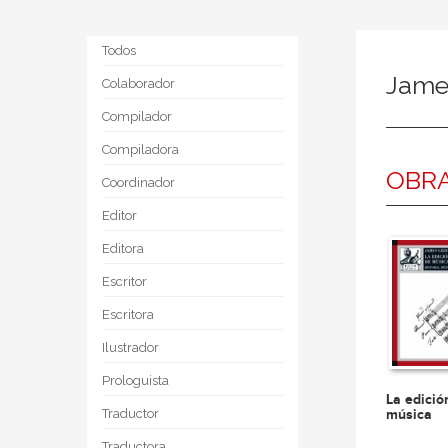
Todos
Jame
Colaborador
Compilador
Compiladora
OBRA
Coordinador
Editor
Editora
Escritor
Escritora
Ilustrador
Prologuista
La edición
Traductor
música
Traductora