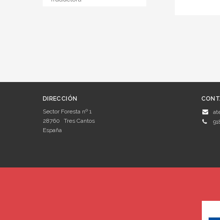
DIRECCIÓN
CONT
Sector Foresta nº 1
at
28760
Tres Cantos
91
España