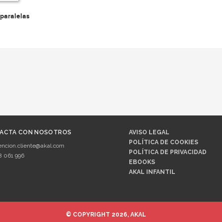
 paralelas
ACTA CON NOSOTROS
AVISO LEGAL
POLÍTICA DE COOKIES
encion.cliente@akal.com
POLÍTICA DE PRIVACIDAD
8 061 996
EBOOKS
AKAL INFANTIL
© COPYRIGHT 2026, AKAL