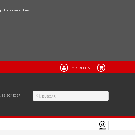
política de cookies
.
MI CUENTA
NES SOMOS?