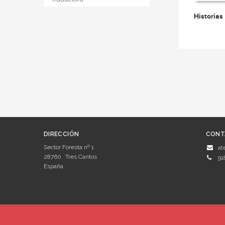
Historias
DIRECCIÓN
CONT
Sector Foresta nº 1
at
28760
Tres Cantos
91
España