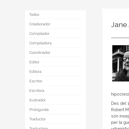
Todos
Jane
Colaborador
Compilador
Compiladora
Coordinador
Editor
Editora
Escritor
Escritora
hipocres
Ilustrador
Des del 1
Prologuista
Robert Mo
són insep
Traductor
per la gu
Traductora
urbaníst