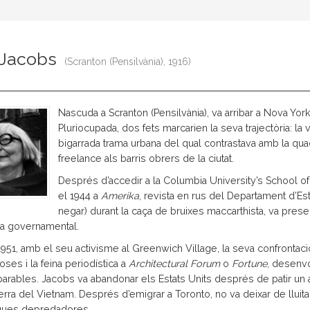
 Jacobs
(Scranton (Pensilvània), 1916)
Nascuda a Scranton (Pensilvània), va arribar a Nova Yo
Pluriocupada, dos fets marcarien la seva trajectòria: la
bigarrada trama urbana del qual contrastava amb la quad
freelance als barris obrers de la ciutat.
Després d’accedir a la Columbia University’s School of 
el 1944 a
Amerika
, revista en rus del Departament d’
negar) durant la caça de bruixes maccarthista, va pres
ia governamental.
951, amb el seu activisme al Greenwich Village, la seva confrontac
ses i la feina periodística a
Architectural Forum
o
Fortune
, desenvo
arables. Jacobs va abandonar els Estats Units després de patir un ar
erra del Vietnam. Després d’emigrar a Toronto, no va deixar de lluit
iques depredadores.