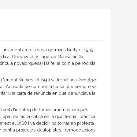
rk juntament amb la seva germana Betty el 1935.
 vida al Greenwich Village de Manhattan (la
rícula novaiorquesa) i la feina com a periodista
General Studies, el 1943 va treballar a
Iron Age
i
Estat. Acusada de comunista (cosa que sempre va
entar una carta de renúncia en què denunciava la
ió amb l’ideòleg de l’urbanisme novaiorquès
lupa una tasca crítica en la qual teoria i pràctica
rest el 1968 i va decidir no tornar en protesta
ar contra projectes d’autopistes i remodelacions