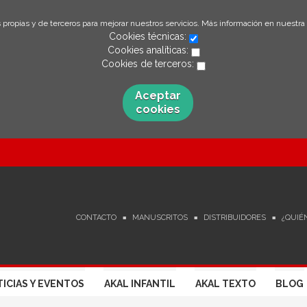
 propias y de terceros para mejorar nuestros servicios. Más información en nuestra
Cookies técnicas:
Cookies analíticas:
Cookies de terceros:
Aceptar
cookies
CONTACTO
MANUSCRITOS
DISTRIBUIDORES
¿QUIÉ
ICIAS Y EVENTOS
AKAL INFANTIL
AKAL TEXTO
BLOG