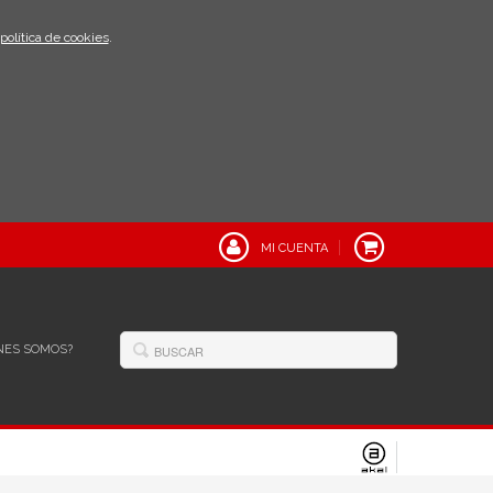
política de cookies
.
MI CUENTA
NES SOMOS?