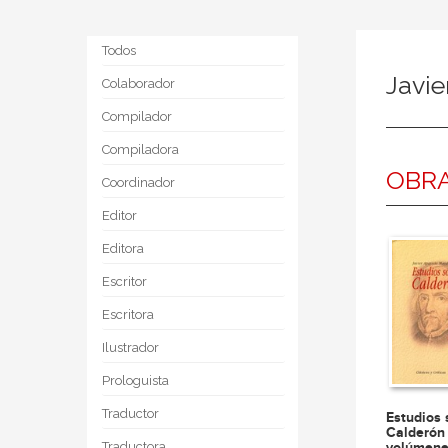
Todos
Javie
Colaborador
Compilador
Compiladora
OBRA
Coordinador
Editor
Editora
Escritor
Escritora
Ilustrador
Prologuista
Traductor
Estudios 
Calderón 
volúmene
Traductora