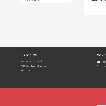
DIRECCIÓN
CONT
Sector Foresta nº 1
at
28760
Tres Cantos
91
España