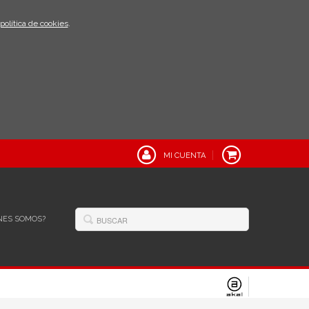
política de cookies
.
MI CUENTA
NES SOMOS?