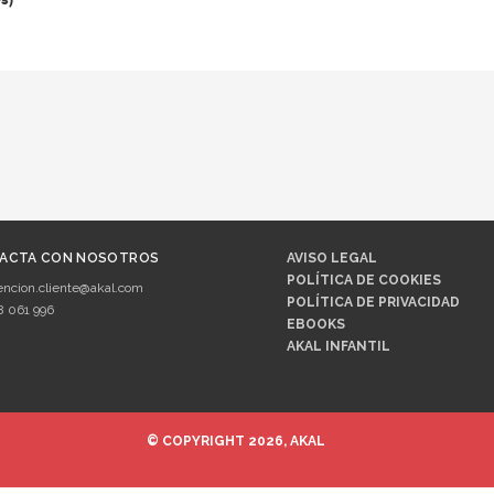
ACTA CON NOSOTROS
AVISO LEGAL
POLÍTICA DE COOKIES
encion.cliente@akal.com
POLÍTICA DE PRIVACIDAD
8 061 996
EBOOKS
AKAL INFANTIL
© COPYRIGHT 2026, AKAL