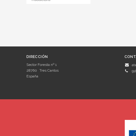
DIRECCIÓN
CONT
Sector Foresta nº 1
at
28760
Tres Cantos
91
España