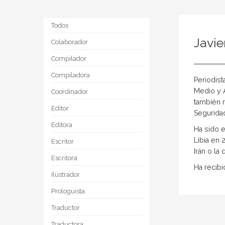
Todos
Javie
Colaborador
Compilador
Compiladora
Periodist
Medio y Á
Coordinador
también 
Editor
Segurida
Editora
Ha sido e
Libia en 
Escritor
Irán o la
Escritora
Ha recib
Ilustrador
Prologuista
Traductor
Traductora