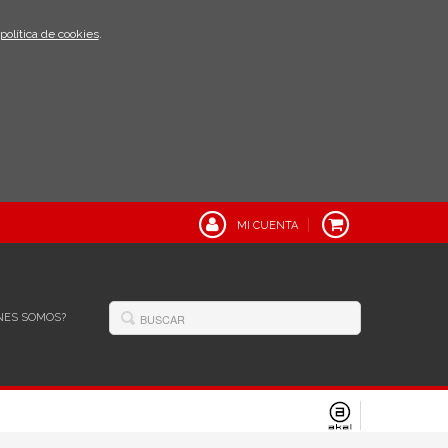
política de cookies
.
MI CUENTA
NES SOMOS?