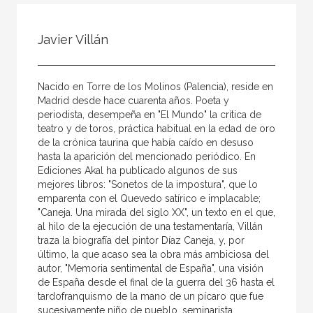
Todos
Colaborador
Javier Villán
Compilador
Compiladora
Nacido en Torre de los Molinos (Palencia), reside en
Coordinador
Madrid desde hace cuarenta años. Poeta y
periodista, desempeña en "El Mundo" la crítica de
Editor
teatro y de toros, práctica habitual en la edad de oro
de la crónica taurina que había caído en desuso
Editora
hasta la aparición del mencionado periódico. En
Escritor
Ediciones Akal ha publicado algunos de sus
mejores libros: "Sonetos de la impostura", que lo
Escritora
emparenta con el Quevedo satírico e implacable;
"Caneja. Una mirada del siglo XX", un texto en el que,
Ilustrador
al hilo de la ejecución de una testamentaría, Villán
traza la biografía del pintor Díaz Caneja, y, por
Prologuista
último, la que acaso sea la obra más ambiciosa del
Traductor
autor, "Memoria sentimental de España", una visión
de España desde el final de la guerra del 36 hasta el
Traductora
tardofranquismo de la mano de un pícaro que fue
sucesivamente niño de pueblo, seminarista,