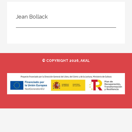
Todos
Colaborador
Jean Bollack
Compilador
Compiladora
Coordinador
Editor
© COPYRIGHT 2026, AKAL
Editora
Escritor
Escritora
Ilustrador
Prologuista
Traductor
Traductora