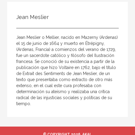
Todos
Colaborador
Jean Meslier
Compilador
Compiladora
Jean Meslier o Mellier, nacido en Mazerny (Ardenas)
Coordinador
el 15 de junio de 1664 y muerto en Étrépigny,
(Ardenas, Francia) a comienzos del verano de 1729,
Editor
fue un sacerdote católico y filósofo del Ilustración
francesa. Se conoció de su existencia a partir de la
Editora
publicación que hizo Voltaire en 1762, bajo el título
Escritor
de Extrait des Sentiments de Jean Meslier, de un
texto que presentaba como extracto de otro más
Escritora
extenso, en el cual este cura profesaba con
determinación su ateísmo y realizaba una crítica
Ilustrador
radical de las injusticias sociales y políticas de su
tiempo.
Prologuista
Traductor
Traductora
© COPYRIGHT 2026, AKAL