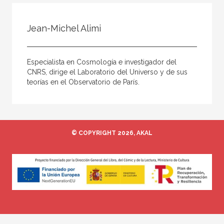
Todos
Colaborador
Jean-Michel Alimi
Compilador
Compiladora
Especialista en Cosmología e investigador del
Coordinador
CNRS, dirige el Laboratorio del Universo y de sus
teorías en el Observatorio de París.
Editor
Editora
Escritor
© COPYRIGHT 2026, AKAL
Escritora
Ilustrador
Prologuista
Traductor
Traductora