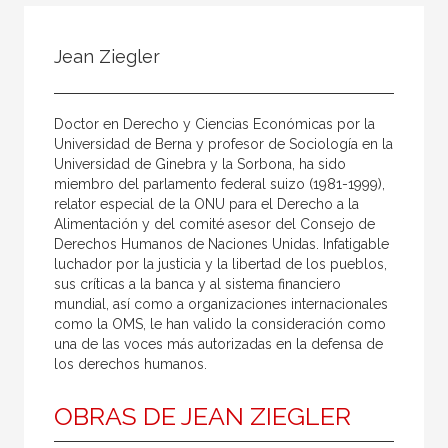
Todos
Colaborador
Jean Ziegler
Compilador
Compiladora
Doctor en Derecho y Ciencias Económicas por la
Coordinador
Universidad de Berna y profesor de Sociología en la
Universidad de Ginebra y la Sorbona, ha sido
Editor
miembro del parlamento federal suizo (1981-1999),
relator especial de la ONU para el Derecho a la
Editora
Alimentación y del comité asesor del Consejo de
Escritor
Derechos Humanos de Naciones Unidas. Infatigable
luchador por la justicia y la libertad de los pueblos,
Escritora
sus críticas a la banca y al sistema financiero
mundial, así como a organizaciones internacionales
Ilustrador
como la OMS, le han valido la consideración como
una de las voces más autorizadas en la defensa de
Prologuista
los derechos humanos.
Traductor
OBRAS DE JEAN ZIEGLER
Traductora