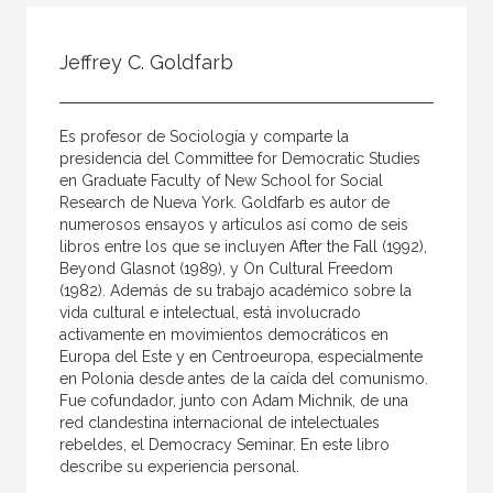
Todos
Colaborador
Jeffrey C. Goldfarb
Compilador
Compiladora
Es profesor de Sociología y comparte la
Coordinador
presidencia del Committee for Democratic Studies
en Graduate Faculty of New School for Social
Editor
Research de Nueva York. Goldfarb es autor de
numerosos ensayos y artículos así como de seis
Editora
libros entre los que se incluyen After the Fall (1992),
Escritor
Beyond Glasnot (1989), y On Cultural Freedom
(1982). Además de su trabajo académico sobre la
Escritora
vida cultural e intelectual, está involucrado
activamente en movimientos democráticos en
Ilustrador
Europa del Este y en Centroeuropa, especialmente
en Polonia desde antes de la caída del comunismo.
Prologuista
Fue cofundador, junto con Adam Michnik, de una
Traductor
red clandestina internacional de intelectuales
rebeldes, el Democracy Seminar. En este libro
Traductora
describe su experiencia personal.