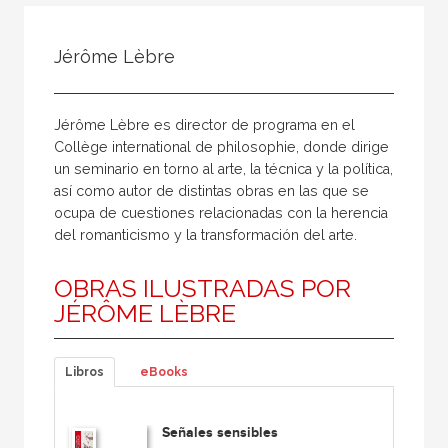
Todos
Colaborador
Jérôme Lèbre
Compilador
Compiladora
Jérôme Lèbre es director de programa en el
Coordinador
Collège international de philosophie, donde dirige
un seminario en torno al arte, la técnica y la política,
Editor
así como autor de distintas obras en las que se
Editora
ocupa de cuestiones relacionadas con la herencia
del romanticismo y la transformación del arte.
Escritor
Escritora
OBRAS ILUSTRADAS POR
JÉRÔME LÈBRE
Ilustrador
Prologuista
Libros
eBooks
Traductor
Traductora
Señales sensibles