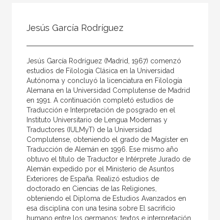
Todos
Colaborador
Jesús García Rodríguez
Compilador
Compiladora
Jesús García Rodríguez (Madrid, 1967) comenzó
Coordinador
estudios de Filología Clásica en la Universidad
Autónoma y concluyó la licenciatura en Filología
Editor
Alemana en la Universidad Complutense de Madrid
en 1991. A continuación completó estudios de
Editora
Traducción e Interpretación de posgrado en el
Escritor
Instituto Universitario de Lengua Modernas y
Traductores (IULMyT) de la Universidad
Escritora
Complutense, obteniendo el grado de Magíster en
Traducción de Alemán en 1996. Ese mismo año
Ilustrador
obtuvo el título de Traductor e Intérprete Jurado de
Alemán expedido por el Ministerio de Asuntos
Prologuista
Exteriores de España. Realizó estudios de
Traductor
doctorado en Ciencias de las Religiones,
obteniendo el Diploma de Estudios Avanzados en
Traductora
esa disciplina con una tesina sobre El sacrificio
humano entre los germanos: textos e interpretación