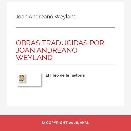
Todos
Colaborador
Joan Andreano Weyland
Compilador
Compiladora
OBRAS TRADUCIDAS POR
Coordinador
JOAN ANDREANO
Editor
WEYLAND
Editora
Escritor
El libro de la historia
Escritora
Ilustrador
Prologuista
Traductor
Traductora
© COPYRIGHT 2026, AKAL