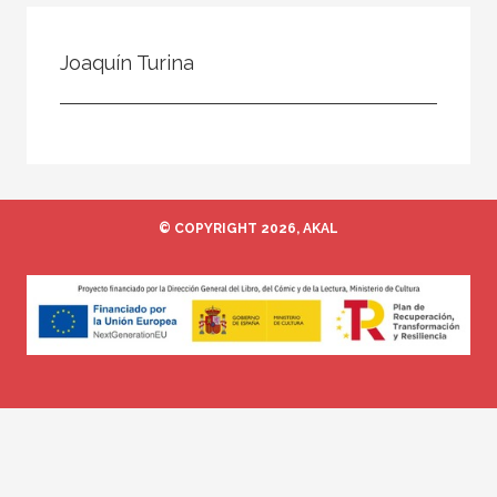
Todos
Colaborador
Joaquín Turina
Compilador
Compiladora
Coordinador
Editor
© COPYRIGHT 2026, AKAL
Editora
Escritor
Escritora
Ilustrador
Prologuista
Traductor
Traductora