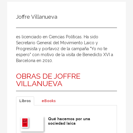
Todos
Colaborador
Joffre Villanueva
Compilador
Compiladora
es licenciado en Ciencias Políticas. Ha sido
Coordinador
Secretario General del Movimiento Laico y
Progresista y portavoz de la campaña "Yo no te
Editor
espero" con motivo de la visita de Benedicto XVI a
Barcelona en 2010.
Editora
Escritor
OBRAS DE JOFFRE
VILLANUEVA
Escritora
Ilustrador
Libros
eBooks
Prologuista
Traductor
Qué hacemos por una
Traductora
sociedad laica