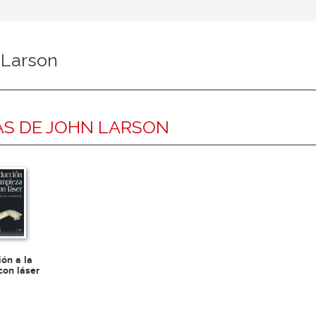
 Larson
S DE JOHN LARSON
ión a la
con láser