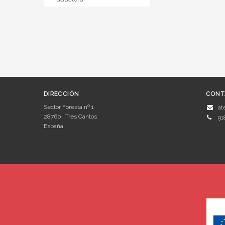
DIRECCIÓN
CONT
Sector Foresta nº 1
at
28760
Tres Cantos
91
España