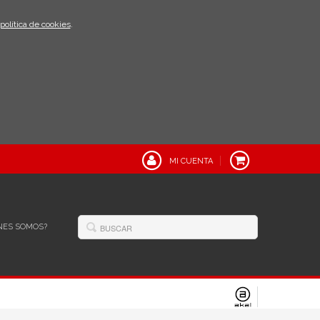
política de cookies
.
MI CUENTA
NES SOMOS?