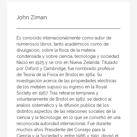
Todos
Colaborador
John Ziman
Compilador
Compiladora
Es conocido internacionalmente como autor de
Coordinador
numerosos libros, tanto académicos como de
divulgación, sobre la física de la materia
Editor
condensada y sobre ciencia, tecnología y sociedad.
Nació en 1925 y se crió en Nueva Zelanda. Titulado
Editora
por Oxford y Cambridge, fue nombrado profesor
Escritor
de Teoría de la Física en Bristol en 1964. Su
investigación acerca de las propiedades eléctricas
Escritora
de los metales supuso su ingreso en la Royal
Society en 1967. Tras retirarse temprana y
Ilustrador
voluntariamente de Bristol en 1982, se dedicó al
análisis sistemático y la difusión pública de los
Prologuista
distintos aspectos de las relaciones sociales de la
Traductor
ciencia y la tecnología, en lo que se convirtió en una
reconocida autoridad internacional. Fue durante
Traductora
muchos años Presidente del Consejo para la
Ciencia y la Sociedad y, entre 1986 y 1991, dirigió el