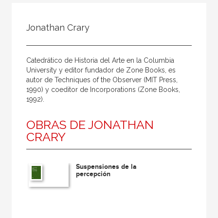
Todos
Colaborador
Jonathan Crary
Compilador
Compiladora
Catedrático de Historia del Arte en la Columbia
Coordinador
University y editor fundador de Zone Books, es
autor de Techniques of the Observer (MIT Press,
Editor
1990) y coeditor de Incorporations (Zone Books,
1992).
Editora
Escritor
OBRAS DE JONATHAN
CRARY
Escritora
Ilustrador
Suspensiones de la
Prologuista
percepción
Traductor
Traductora