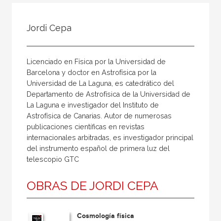
Todos
Colaborador
Jordi Cepa
Compilador
Compiladora
Licenciado en Física por la Universidad de
Coordinador
Barcelona y doctor en Astrofísica por la
Universidad de La Laguna, es catedrático del
Editor
Departamento de Astrofísica de la Universidad de
Editora
La Laguna e investigador del Instituto de
Astrofísica de Canarias. Autor de numerosas
Escritor
publicaciones científicas en revistas
Escritora
internacionales arbitradas, es investigador principal
del instrumento español de primera luz del
Ilustrador
telescopio GTC
Prologuista
OBRAS DE JORDI CEPA
Traductor
Traductora
Cosmología física