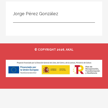
Todos
Colaborador
Jorge Pérez González
Compilador
Compiladora
Coordinador
Editor
© COPYRIGHT 2026, AKAL
Editora
Escritor
Escritora
Ilustrador
Prologuista
Traductor
Traductora