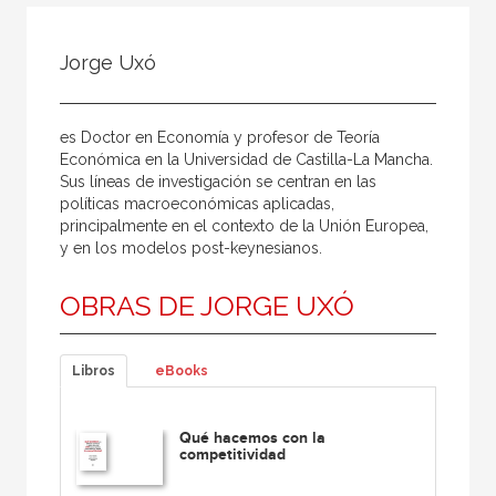
Todos
Colaborador
Jorge Uxó
Compilador
Compiladora
es Doctor en Economía y profesor de Teoría
Coordinador
Económica en la Universidad de Castilla-La Mancha.
Sus líneas de investigación se centran en las
Editor
políticas macroeconómicas aplicadas,
principalmente en el contexto de la Unión Europea,
Editora
y en los modelos post-keynesianos.
Escritor
OBRAS DE JORGE UXÓ
Escritora
Ilustrador
Libros
eBooks
Prologuista
Traductor
Qué hacemos con la
competitividad
Traductora