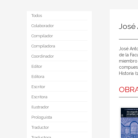
Todos
José
Colaborador
Compilador
Compiladora
José Anto
de la Fac
Coordinador
miembro d
Editor
compuesta
Historia 
Editora
Escritor
OBRA
Escritora
Ilustrador
Prologuista
Traductor
Traductora