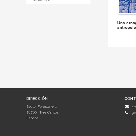
Una etnog
antropól
DIRECCIÓN
CONT
Sector Foresta nº 1
at
28760
Tres Cantos
91
España