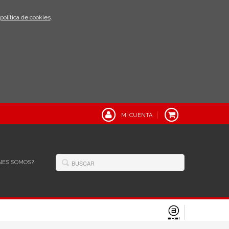
política de cookies
.
MI CUENTA
NES SOMOS?