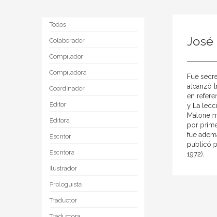
Todos
José
Colaborador
Compilador
Compiladora
Fue secre
alcanzó t
Coordinador
en refere
Editor
y La lecc
Malone mu
Editora
por prime
fue ademá
Escritor
publicó p
Escritora
1972).
Ilustrador
Prologuista
Traductor
Traductora