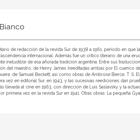
 Bianco
tario de redacción de la revista Sur de 1938 a 1961, período en que
rascendencia internacional. Además fue un crítico literario de una er
nte ineludible de esa añorada tradición argentina. Entre sus traduccion
ión del maestro, de Henry James (reeditadas ambas por El cuenco de 
ere, de Samuel Beckett; así como obras de Ambrose Bierce, T. S. Eli
ra vez en editorial Sur, en 1943, y las sucesivas reediciones dan prue
s llevada al cine en 1963, con dirección de Luis Saslavsky y la actua
or primera vez en la revista Sur en 1941. Otras obras: La pequeña Gyar