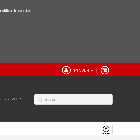
política de cookies
.
MI CUENTA
NES SOMOS?