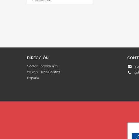
DIRECCIÓN
CONT
Sector Foresta nº 1
at
28760
Tres Cantos
91
España