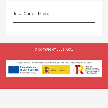
Todos
Colaborador
José Carlos Mainer
Compilador
Compiladora
Coordinador
Editor
© COPYRIGHT 2026, AKAL
Editora
Escritor
Escritora
Ilustrador
Prologuista
Traductor
Traductora