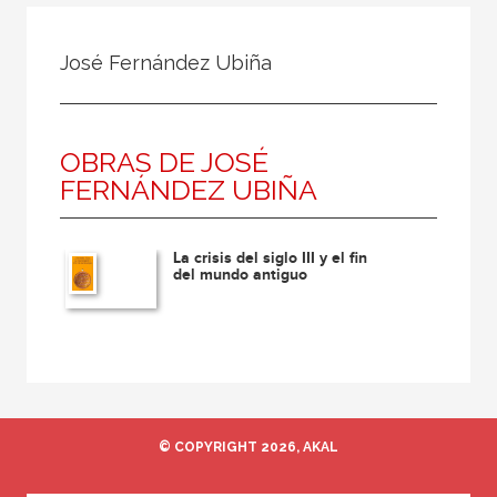
Todos
Colaborador
José Fernández Ubiña
Compilador
Compiladora
OBRAS DE JOSÉ
Coordinador
FERNÁNDEZ UBIÑA
Editor
Editora
La crisis del siglo III y el fin
Escritor
del mundo antiguo
Escritora
Ilustrador
Prologuista
Traductor
© COPYRIGHT 2026, AKAL
Traductora