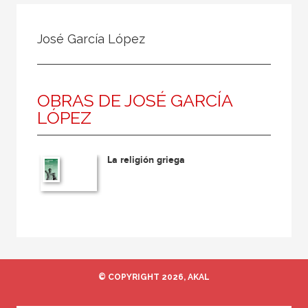
Todos
Colaborador
José García López
Compilador
Compiladora
OBRAS DE JOSÉ GARCÍA
Coordinador
LÓPEZ
Editor
Editora
La religión griega
Escritor
Escritora
Ilustrador
Prologuista
Traductor
© COPYRIGHT 2026, AKAL
Traductora