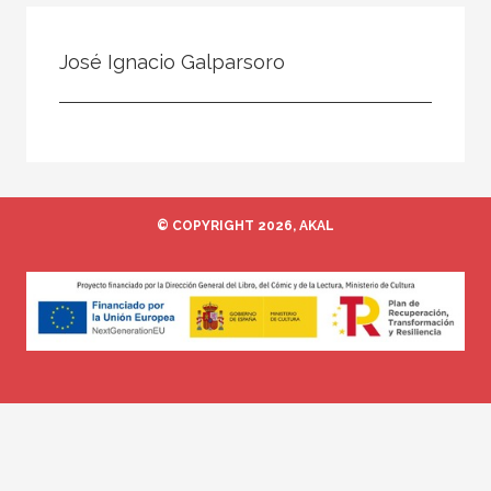
Todos
Colaborador
José Ignacio Galparsoro
Compilador
Compiladora
Coordinador
Editor
© COPYRIGHT 2026, AKAL
Editora
Escritor
Escritora
Ilustrador
Prologuista
Traductor
Traductora