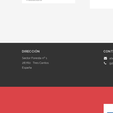
DIRECCIÓN
CONT
Sector Foresta nº 1
at
28760
Tres Cantos
91
España