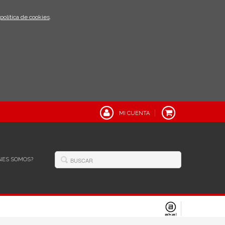
política de cookies
.
MI CUENTA
NES SOMOS?