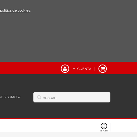
política de cookies
.
MI CUENTA
NES SOMOS?