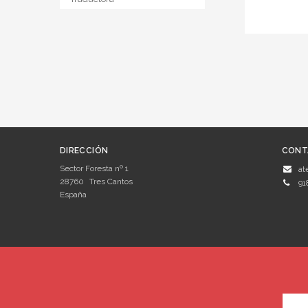
DIRECCIÓN
CONT
Sector Foresta nº 1
at
28760
Tres Cantos
91
España